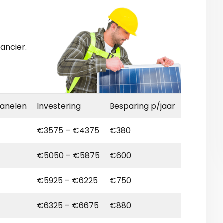
ancier.
panelen
Investering
Besparing p/jaar
€3575 – €4375
€380
€5050 – €5875
€600
€5925 – €6225
€750
€6325 – €6675
€880