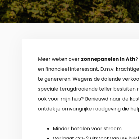
Meer weten over
zonnepanelen in Ath
?
en financieel interessant. D.m.v. krachti
te genereren. Wegens de dalende verkoop
speciale terugdraaiende teller besluite
ook voor mijn huis? Benieuwd naar de ko
ontdek je omvangrijke raadgeving die hel
Minder betalen voor stroom.
Verlaagt CO-2 uitstoot van uw hui