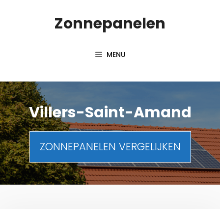
Spring
Zonnepanelen
naar
de
inhoud
MENU
Villers-Saint-Amand
ZONNEPANELEN VERGELIJKEN