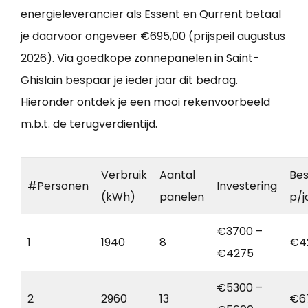
energieleverancier als Essent en Qurrent betaal
je daarvoor ongeveer €695,00 (prijspeil augustus
2026). Via goedkope
zonnepanelen in Saint-
Ghislain
bespaar je ieder jaar dit bedrag.
Hieronder ontdek je een mooi rekenvoorbeeld
m.b.t. de terugverdientijd.
Verbruik
Aantal
Bes
#Personen
Investering
(kWh)
panelen
p/j
€3700 –
1
1940
8
€4
€4275
€5300 –
2
2960
13
€6