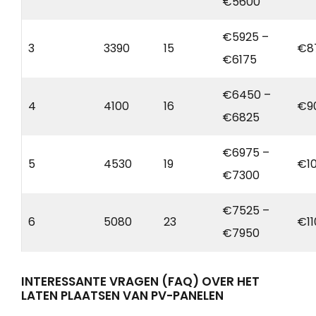
€5600
€5925 –
3
3390
15
€8
€6175
€6450 –
4
4100
16
€9
€6825
€6975 –
5
4530
19
€1
€7300
€7525 –
6
5080
23
€11
€7950
INTERESSANTE VRAGEN (FAQ) OVER HET
LATEN PLAATSEN VAN PV-PANELEN