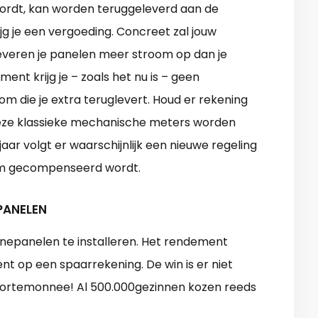
 wordt, kan worden teruggeleverd aan de
krijg je een vergoeding. Concreet zal jouw
everen je panelen meer stroom op dan je
nt krijg je – zoals het nu is – geen
m die je extra teruglevert. Houd er rekening
eze klassieke mechanische meters worden
ar volgt er waarschijnlijk een nieuwe regeling
om gecompenseerd wordt.
PANELEN
onnepanelen te installeren. Het rendement
t op een spaarrekening. De win is er niet
 portemonnee! Al 500.000gezinnen kozen reeds