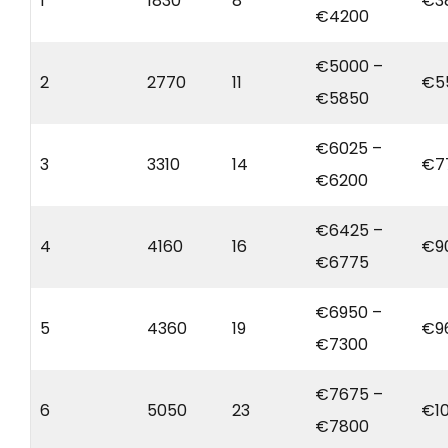
1
1830
8
€3
€4200
€5000 –
2
2770
11
€5
€5850
€6025 –
3
3310
14
€7
€6200
€6425 –
4
4160
16
€9
€6775
€6950 –
5
4360
19
€9
€7300
€7675 –
6
5050
23
€1
€7800