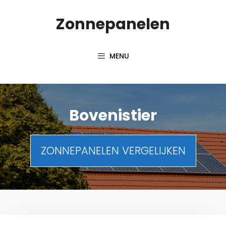
Spring
Zonnepanelen
naar
de
inhoud
MENU
Bovenistier
ZONNEPANELEN VERGELIJKEN