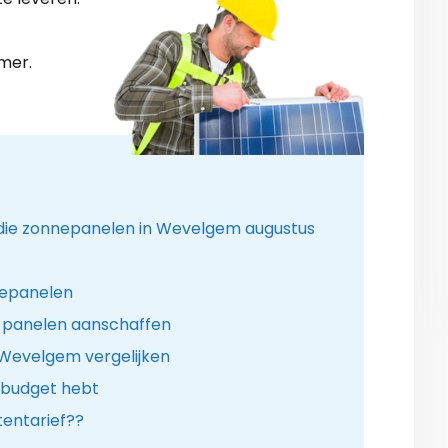
mer.
idie zonnepanelen in Wevelgem augustus
nepanelen
v-panelen aanschaffen
 Wevelgem vergelijken
 budget hebt
entarief??