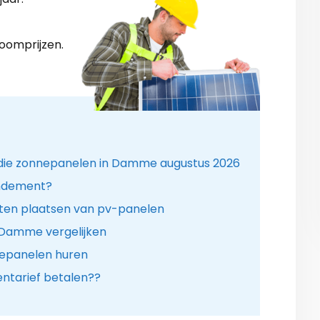
roomprijzen.
idie zonnepanelen in Damme augustus 2026
endement?
aten plaatsen van pv-panelen
n Damme vergelijken
nepanelen huren
tarief betalen??