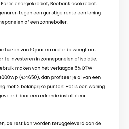
s Fortis energiekrediet, Beobank ecokrediet.
enaren tegen een gunstige rente een lening
nepanelen of een zonneboiler.
die huizen van 10 jaar en ouder beweegt om
 te investeren in zonnepanelen of isolatie.
s gebruik maken van het verlaagde 6% BTW-
4000Wp (€4650), dan profiteer je al van een
ing met 2 belangrijke punten: Het is een woning
itgevoerd door een erkende installateur.
en, de rest kan worden teruggeleverd aan de