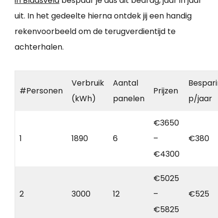
in Blaasveld
bespaar je dus dit bedrag, jaar in jaar
uit. In het gedeelte hierna ontdek jij een handig
rekenvoorbeeld om de terugverdientijd te
achterhalen.
Verbruik
Aantal
Bespar
#Personen
Prijzen
(kWh)
panelen
p/jaar
€3650
1
1890
6
–
€380
€4300
€5025
2
3000
12
–
€525
€5825