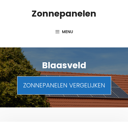
Spring
Zonnepanelen
naar
de
inhoud
MENU
Blaasveld
ZONNEPANELEN VERGELIJKEN