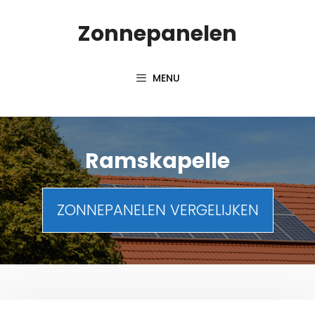
Spring
Zonnepanelen
naar
de
inhoud
MENU
Ramskapelle
ZONNEPANELEN VERGELIJKEN