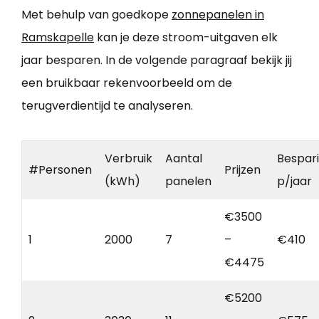
Met behulp van goedkope
zonnepanelen in
Ramskapelle
kan je deze stroom-uitgaven elk
jaar besparen. In de volgende paragraaf bekijk jij
een bruikbaar rekenvoorbeeld om de
terugverdientijd te analyseren.
Verbruik
Aantal
Bespar
#Personen
Prijzen
(kWh)
panelen
p/jaar
€3500
1
2000
7
–
€410
€4475
€5200