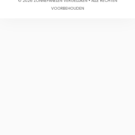
© 2026 ZONNEPANELEN VERGELIJKEN • ALLE RECHTEN
VOORBEHOUDEN