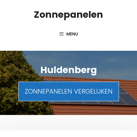
Spring
Zonnepanelen
naar
de
inhoud
MENU
Huldenberg
ZONNEPANELEN VERGELIJKEN