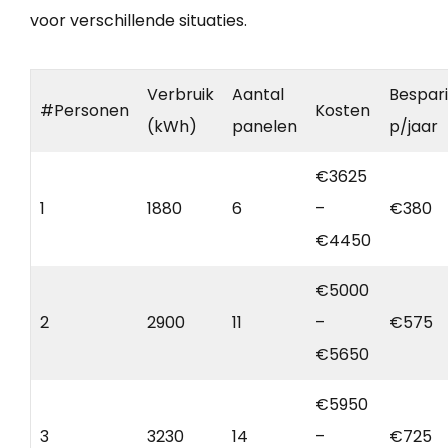
voor verschillende situaties.
Verbruik
Aantal
Bespar
#Personen
Kosten
(kWh)
panelen
p/jaar
€3625
1
1880
6
–
€380
€4450
€5000
2
2900
11
–
€575
€5650
€5950
3
3230
14
–
€725