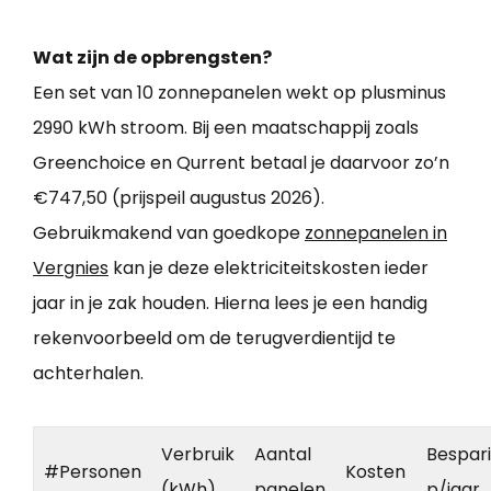
Wat zijn de opbrengsten?
Een set van 10 zonnepanelen wekt op plusminus
2990 kWh stroom. Bij een maatschappij zoals
Greenchoice en Qurrent betaal je daarvoor zo’n
€747,50 (prijspeil augustus 2026).
Gebruikmakend van goedkope
zonnepanelen in
Vergnies
kan je deze elektriciteitskosten ieder
jaar in je zak houden. Hierna lees je een handig
rekenvoorbeeld om de terugverdientijd te
achterhalen.
Verbruik
Aantal
Bespar
#Personen
Kosten
(kWh)
panelen
p/jaar