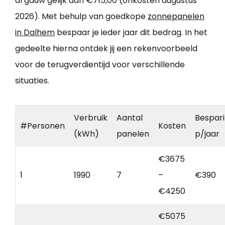
al gauw gelijk aan €715,00 (onkosten augustus
2026). Met behulp van goedkope
zonnepanelen
in Dalhem
bespaar je ieder jaar dit bedrag. In het
gedeelte hierna ontdek jij een rekenvoorbeeld
voor de terugverdientijd voor verschillende
situaties.
Verbruik
Aantal
Bespar
#Personen
Kosten
(kWh)
panelen
p/jaar
€3675
1
1990
7
–
€390
€4250
€5075