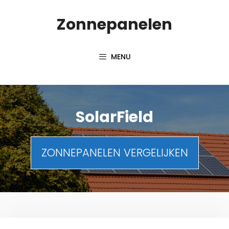
Spring
Zonnepanelen
naar
de
inhoud
MENU
SolarField
ZONNEPANELEN VERGELIJKEN