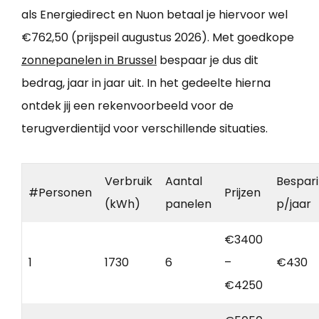
als Energiedirect en Nuon betaal je hiervoor wel
€762,50 (prijspeil augustus 2026). Met goedkope
zonnepanelen in Brussel
bespaar je dus dit
bedrag, jaar in jaar uit. In het gedeelte hierna
ontdek jij een rekenvoorbeeld voor de
terugverdientijd voor verschillende situaties.
Verbruik
Aantal
Bespar
#Personen
Prijzen
(kWh)
panelen
p/jaar
€3400
1
1730
6
–
€430
€4250