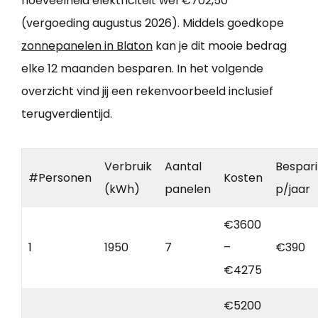
hoeveelheid elektriciteit wel €702,50
(vergoeding augustus 2026). Middels goedkope
zonnepanelen in Blaton
kan je dit mooie bedrag
elke 12 maanden besparen. In het volgende
overzicht vind jij een rekenvoorbeeld inclusief
terugverdientijd.
Verbruik
Aantal
Bespar
#Personen
Kosten
(kWh)
panelen
p/jaar
€3600
1
1950
7
–
€390
€4275
€5200