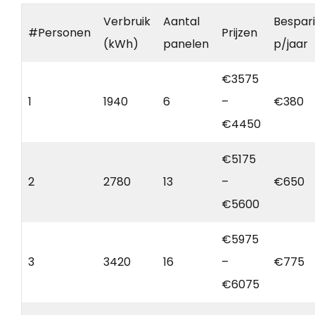
Verbruik
Aantal
Bespar
#Personen
Prijzen
(kWh)
panelen
p/jaar
€3575
1
1940
6
–
€380
€4450
€5175
2
2780
13
–
€650
€5600
€5975
3
3420
16
–
€775
€6075