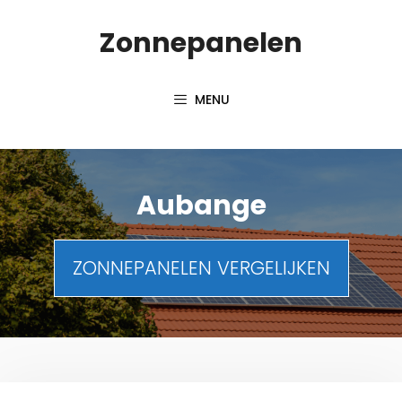
Spring
Zonnepanelen
naar
de
inhoud
MENU
Aubange
ZONNEPANELEN VERGELIJKEN