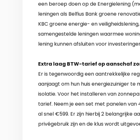
een beroep doen op de Energielening (me
leningen als Belfius Bank groene renovat
KBC groene energie- en veiligheidslening, 
samengestelde leningen waarmee woning
lening kunnen afsluiten voor investeringe
Extra laag BTW-tarief op aanschaf z
Er is tegenwoordig een aantrekkelijke reg
aanjaagt om hun huis energiezuiniger te
isolatie. Voor het installeren van zonnep
tarief. Neem je een set met panelen va
al snel €599. Er zijn hierbij 2 belangrijk
privégebruik zijn en de klus wordt uitgev