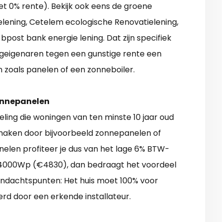
t 0% rente). Bekijk ook eens de groene
ielening, Cetelem ecologische Renovatielening,
bpost bank energie lening. Dat zijn specifiek
eigenaren tegen een gunstige rente een
n zoals panelen of een zonneboiler.
onnepanelen
eling die woningen van ten minste 10 jaar oud
 maken door bijvoorbeeld zonnepanelen of
anelen profiteer je dus van het lage 6% BTW-
n 4000Wp (€4830), dan bedraagt het voordeel
e aandachtspunten: Het huis moet 100% voor
oerd door een erkende installateur.