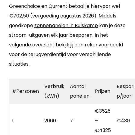
Greenchoice en Qurrent betaal je hiervoor wel
€702,50 (vergoeding augustus 2026). Middels
goedkope
zonnepanelen in Bulskamp
kan je deze
stroom-uitgaven elk jaar besparen. In het
volgende overzicht bekijk jij een rekenvoorbeeld
voor de terugverdientijd voor verschillende
situaties.
Verbruik
Aantal
Bespar
#Personen
Prijzen
(kWh)
panelen
p/jaar
€3525
1
2060
7
–
€430
€4325