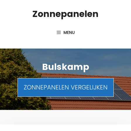
Spring
Zonnepanelen
naar
de
inhoud
MENU
Bulskamp
ZONNEPANELEN VERGELIJKEN