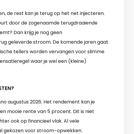
, de rest kan je terug op het net injecteren.
ebeurt door de zogenaamde terugdraaiende
eemt? Dan krijg je nog geen
erug geleverde stroom. De komende jaren gaat
anische tellers worden vervangen voor slimme
ensatieregel waar je wel een (kleine)
STEN?
nno augustus 2026. Het rendement kan je
n mooie rente van 5 procent. Dit is niet
ter ook op financieel vlak. Al vele
al gekozen voor stroom-opwekken.