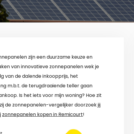
nnepanelen zijn een duurzame keuze en
maken van innovatieve zonnepanelen wek je
g van de dalende inkoopprijs, het
g m.b.t. de terugdraaiende teller gaan
koop. Is het iets voor mijn woning? Hoe zit
j de zonnepanelen-vergelijker doorzoek jij
j
zonnepanelen kopen in Remicourt
!
t.