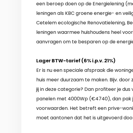
een beroep doen op de Energielening (me
leningen als KBC groene energie- en veili
Cetelem ecologische Renovatielening, Be
leningen waarmee huishoudens heel voor
aanvragen om te besparen op de energi
Lager BTW-tarief (6% i.p.v. 21%)
Er is nu een speciale afspraak die wonin
huis meer duurzaam te maken. Bijv. door z
jij in deze categorie? Dan profiteer je du
panelen met 4000Wp (€4740), dan pak je a
voorwaarden. Het betreft een prive-wonin
moet aantonen dat het is uitgevoerd door