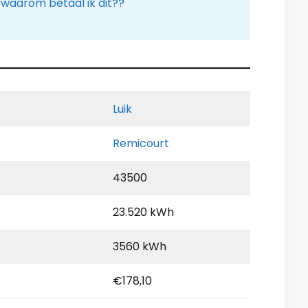
 waarom betaal ik dit??
Luik
Remicourt
43500
23.520 kWh
3560 kWh
€178,10