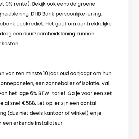
t 0% rente). Bekijk ook eens de groene
gheidslening, DHB Bank persoonlijke lening,
obank ecokrediet. Het gaat om aantrekkelijke
delig een duurzaamheidslening kunnen
ekosten.
gen van ten minste 10 jaar oud aanjaagt om hun
onnepanelen, een zonneboiler of isolatie. Val
s van het lage 6% BTW-tarief. Ga je voor een set
l snel €588. Let op: er zijn een aantal
g (dus niet deels kantoor of winkel) en je
 een erkende installateur.