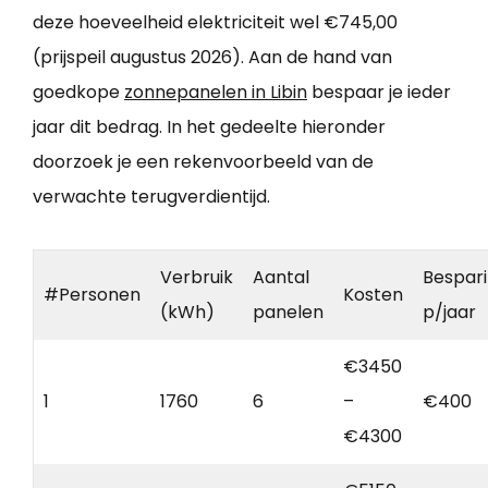
deze hoeveelheid elektriciteit wel €745,00
(prijspeil augustus 2026). Aan de hand van
goedkope
zonnepanelen in Libin
bespaar je ieder
jaar dit bedrag. In het gedeelte hieronder
doorzoek je een rekenvoorbeeld van de
verwachte terugverdientijd.
Verbruik
Aantal
Bespar
#Personen
Kosten
(kWh)
panelen
p/jaar
€3450
1
1760
6
–
€400
€4300