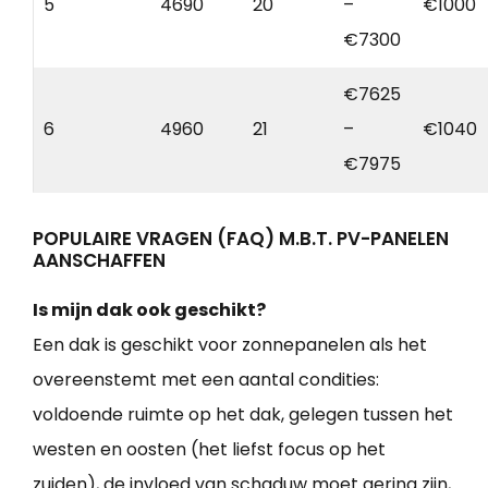
5
4690
20
–
€1000
€7300
€7625
6
4960
21
–
€1040
€7975
POPULAIRE VRAGEN (FAQ) M.B.T. PV-PANELEN
AANSCHAFFEN
Is mijn dak ook geschikt?
Een dak is geschikt voor zonnepanelen als het
overeenstemt met een aantal condities:
voldoende ruimte op het dak, gelegen tussen het
westen en oosten (het liefst focus op het
zuiden), de invloed van schaduw moet gering zijn,