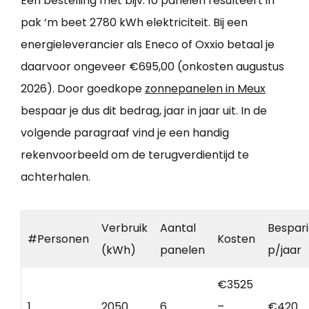
Een bestelling met bijv. 10 panelen resulteert in
pak ‘m beet 2780 kWh elektriciteit. Bij een
energieleverancier als Eneco of Oxxio betaal je
daarvoor ongeveer €695,00 (onkosten augustus
2026). Door goedkope
zonnepanelen in Meux
bespaar je dus dit bedrag, jaar in jaar uit. In de
volgende paragraaf vind je een handig
rekenvoorbeeld om de terugverdientijd te
achterhalen.
Verbruik
Aantal
Bespar
#Personen
Kosten
(kWh)
panelen
p/jaar
€3525
1
2050
6
–
€420