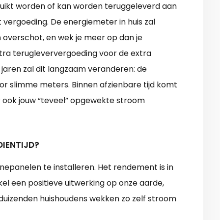
ruikt worden of kan worden teruggeleverd aan
rt vergoeding. De energiemeter in huis zal
 overschot, en wek je meer op dan je
xtra terugleververgoeding voor de extra
 jaren zal dit langzaam veranderen: de
oor slimme meters. Binnen afzienbare tijd komt
r ook jouw “teveel” opgewekte stroom
DIENTIJD?
nnepanelen te installeren. Het rendement is in
nkel een positieve uitwerking op onze aarde,
ienduizenden huishoudens wekken zo zelf stroom