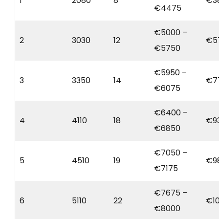
1
2080
8
€3
€4475
€5000 –
2
3030
12
€5
€5750
€5950 –
3
3350
14
€7
€6075
€6400 –
4
4110
18
€9
€6850
€7050 –
5
4510
19
€9
€7175
€7675 –
6
5110
22
€1
€8000