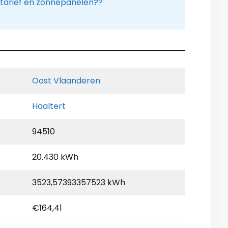
tarief en zonnepanelen??
Oost Vlaanderen
Haaltert
94510
20.430 kWh
3523,57393357523 kWh
€164,41