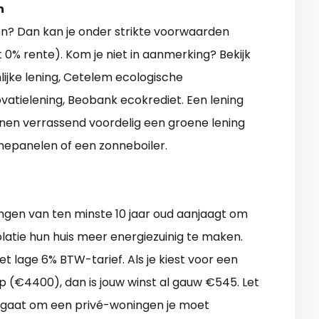
n
n? Dan kan je onder strikte voorwaarden
0% rente). Kom je niet in aanmerking? Bekijk
ijke lening, Cetelem ecologische
ovatielening, Beobank ecokrediet. Een lening
en verrassend voordelig een groene lening
nepanelen of een zonneboiler.
ingen van ten minste 10 jaar oud aanjaagt om
latie hun huis meer energiezuinig te maken.
t lage 6% BTW-tarief. Als je kiest voor een
 (€4400), dan is jouw winst al gauw €545. Let
et gaat om een privé-woningen je moet