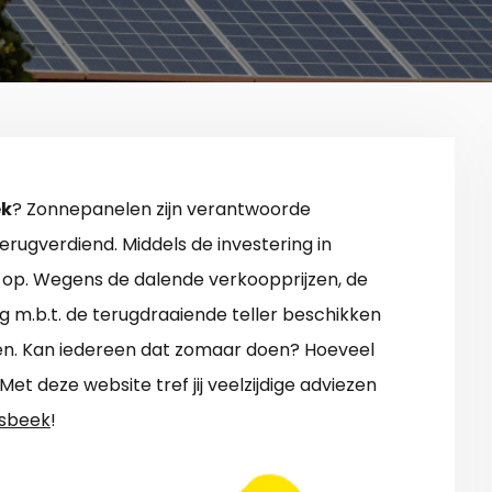
ek
? Zonnepanelen zijn verantwoorde
rugverdiend. Middels de investering in
 op. Wegens de dalende verkoopprijzen, de
g m.b.t. de terugdraaiende teller beschikken
en. Kan iedereen dat zomaar doen? Hoeveel
t deze website tref jij veelzijdige adviezen
nsbeek
!