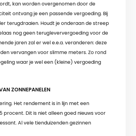
t wordt, kan worden overgenomen door de
iciteit ontvang je een passende vergoeding. Bij
eller terugdraaien. Houdt je onderaan de streep
e helaas nog geen terugleververgoeding voor de
mende jaren zal er wel e.e.a. veranderen: deze
rden vervangen voor slimme meters. Zo rond
geling waar je wel een (kleine) vergoeding
 VAN ZONNEPANELEN
ring. Het rendement is in lijn met een
procent. Dit is niet alleen goed nieuws voor
ressant. Al vele tienduizenden gezinnen