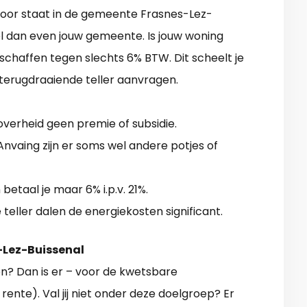
rvoor staat in de gemeente Frasnes-Lez-
bel dan even jouw gemeente. Is jouw woning
schaffen tegen slechts 6% BTW. Dit scheelt je
terugdraaiende teller aanvragen.
 overheid geen premie of subsidie.
vaing zijn er soms wel andere potjes of
betaal je maar 6% i.p.v. 21%.
eller dalen de energiekosten significant.
-Lez-Buissenal
n? Dan is er – voor de kwetsbare
ente). Val jij niet onder deze doelgroep? Er