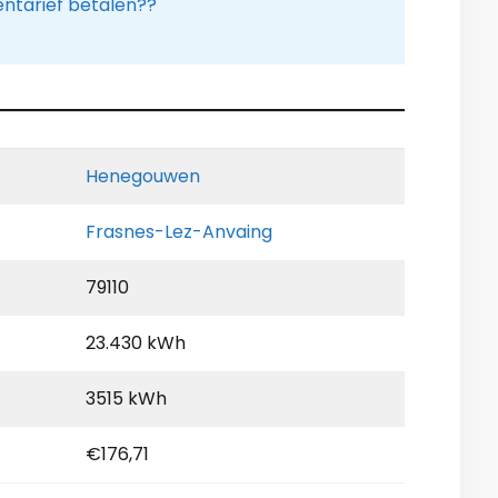
tarief betalen??
Henegouwen
Frasnes-Lez-Anvaing
79110
23.430 kWh
3515 kWh
€176,71