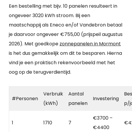
Een bestelling met bijv. 10 panelen resulteert in
ongeveer 3020 kWh stroom. Bij een
maatschappij als Eneco en/of Vandebron betaal
je daarvoor ongeveer €755,00 (prijspeil augustus
2026). Met goedkope
zonnepanelen in Mormont
is het dus gemakkelijk om dit te besparen. Hierna
vind je een praktisch rekenvoorbeeld met het
oog op de terugverdientijd.
Verbruik
Aantal
Bes
#Personen
Investering
(kWh)
panelen
p/j
€3700 –
1
1710
7
€4
€4400