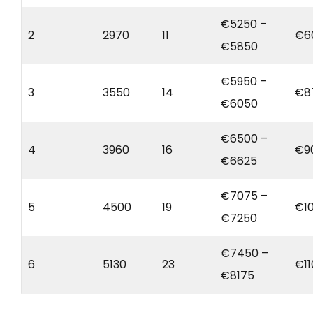
€5250 –
2
2970
11
€6
€5850
€5950 –
3
3550
14
€8
€6050
€6500 –
4
3960
16
€9
€6625
€7075 –
5
4500
19
€10
€7250
€7450 –
6
5130
23
€11
€8175