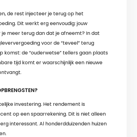
, de rest injecteer je terug op het
eding. Dit werkt erg eenvoudig: jouw
je meer terug dan dat je afneemt? In dat
rugleververgoeding voor de “teveel” terug
op komst: de “ouderwetse” tellers gaan plaats
are tijd komt er waarschijnlijk een nieuwe
ontvangt.
 OPBRENGSTEN?
lijke investering. Het rendement is
nt op een spaarrekening. Dit is niet alleen
 erg interessant. Al honderdduizenden huizen
en.