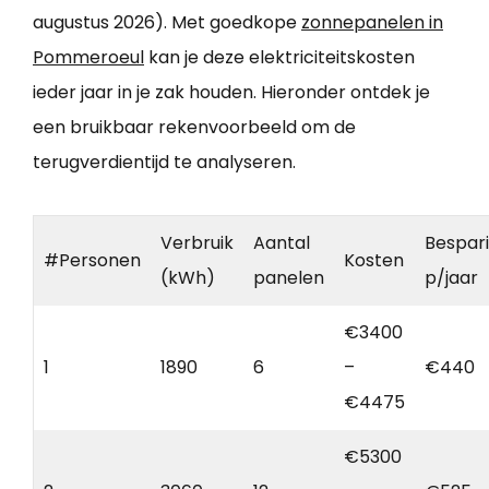
augustus 2026). Met goedkope
zonnepanelen in
Pommeroeul
kan je deze elektriciteitskosten
ieder jaar in je zak houden. Hieronder ontdek je
een bruikbaar rekenvoorbeeld om de
terugverdientijd te analyseren.
Verbruik
Aantal
Bespar
#Personen
Kosten
(kWh)
panelen
p/jaar
€3400
1
1890
6
–
€440
€4475
€5300