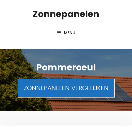
Spring
Zonnepanelen
naar
de
inhoud
MENU
Pommeroeul
ZONNEPANELEN VERGELIJKEN