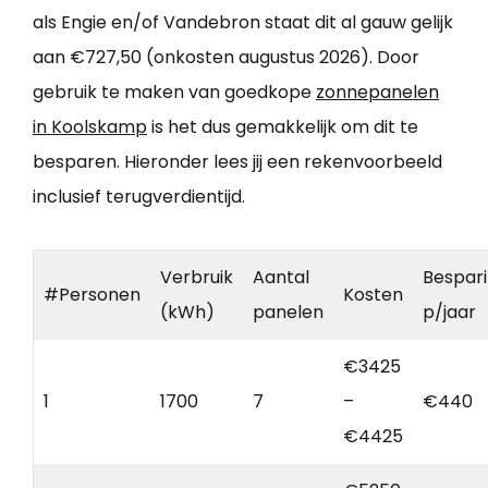
als Engie en/of Vandebron staat dit al gauw gelijk
aan €727,50 (onkosten augustus 2026). Door
gebruik te maken van goedkope
zonnepanelen
in Koolskamp
is het dus gemakkelijk om dit te
besparen. Hieronder lees jij een rekenvoorbeeld
inclusief terugverdientijd.
Verbruik
Aantal
Bespar
#Personen
Kosten
(kWh)
panelen
p/jaar
€3425
1
1700
7
–
€440
€4425