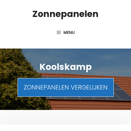
Spring
Zonnepanelen
naar
de
inhoud
MENU
Koolskamp
ZONNEPANELEN VERGELIJKEN