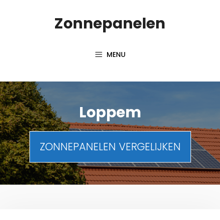
Spring
Zonnepanelen
naar
de
inhoud
MENU
Loppem
ZONNEPANELEN VERGELIJKEN