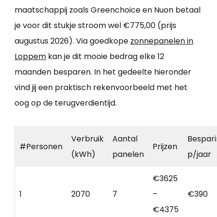
maatschappij zoals Greenchoice en Nuon betaal
je voor dit stukje stroom wel €775,00 (prijs
augustus 2026). Via goedkope
zonnepanelen in
Loppem
kan je dit mooie bedrag elke 12
maanden besparen. In het gedeelte hieronder
vind jij een praktisch rekenvoorbeeld met het
oog op de terugverdientijd.
Verbruik
Aantal
Bespar
#Personen
Prijzen
(kWh)
panelen
p/jaar
€3625
1
2070
7
–
€390
€4375