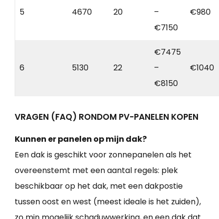
5
4670
20
–
€980
€7150
€7475
6
5130
22
–
€1040
€8150
VRAGEN (FAQ) RONDOM PV-PANELEN KOPEN
Kunnen er panelen op mijn dak?
Een dak is geschikt voor zonnepanelen als het
overeenstemt met een aantal regels: plek
beschikbaar op het dak, met een dakpostie
tussen oost en west (meest ideale is het zuiden),
zo min mogelijk schaduwwerking, en een dak dat