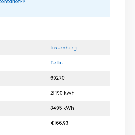
entarief??
Luxemburg
Tellin
69270
21.190 kWh
3495 kWh
€166,93