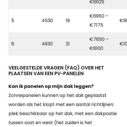
€6625
€6950 –
5
4530
19
€9
€7175
€7650 –
6
4930
21
€1
€8100
VEELGESTELDE VRAGEN (FAQ) OVER HET
PLAATSEN VAN EEN PV-PANELEN
Kan ik panelen op mijn dak leggen?
Zonnepanelen kunnen op het dak geplaatst
worden als het klopt met een aantal richtlijnen:
plek beschikbaar op het dak, met een dakpostie
tussen oost en west (het zuiden is het