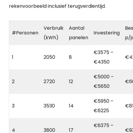
rekenvoorbeeld inclusief terugverdientijd.
Verbruik
Aantal
Bes
#Personen
Investering
(kWh)
panelen
p/j
€3575 –
1
2050
8
€4
€4350
€5000 –
2
2720
12
€6
€5650
€5950 –
3
3530
14
€8
€6225
€6375 –
4
3800
17
€9