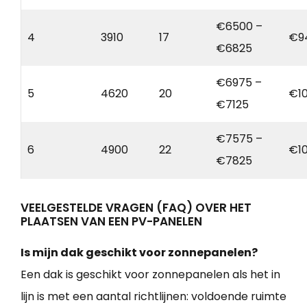
€6500 –
4
3910
17
€9
€6825
€6975 –
5
4620
20
€1
€7125
€7575 –
6
4900
22
€1
€7825
VEELGESTELDE VRAGEN (FAQ) OVER HET
PLAATSEN VAN EEN PV-PANELEN
Is mijn dak geschikt voor zonnepanelen?
Een dak is geschikt voor zonnepanelen als het in
lijn is met een aantal richtlijnen: voldoende ruimte