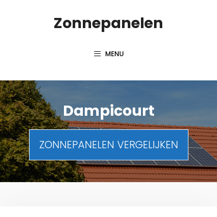
Spring
Zonnepanelen
naar
de
inhoud
MENU
Dampicourt
ZONNEPANELEN VERGELIJKEN