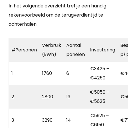
In het volgende overzicht tref je een handig
rekenvoorbeeld om de terugverdientijd te
achterhalen.
Verbruik
Aantal
Bes
#Personen
Investering
(kWh)
panelen
p/j
€3425 –
1
1760
6
€4
€4250
€5050 –
2
2800
13
€5
€5625
€5925 –
3
3290
14
€7
€6150