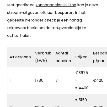
Met goedkope
zonnepanelen in Ethe
kan je deze
stroom-uitgaven elk jaar besparen. In het
gedeelte hieronder check je een handig
rekenvoorbeeld om de terugverdientijd te
achterhalen.
Verbruik
Aantal
Bespar
#Personen
Prijzen
(kWh)
panelen
p/jaar
€3675
1
1780
7
–
€420
€4400
€5150