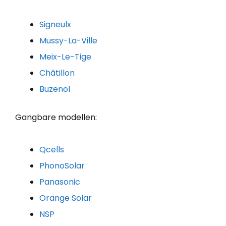
Signeulx
Mussy-La-Ville
Meix-Le-Tige
Châtillon
Buzenol
Gangbare modellen:
Qcells
PhonoSolar
Panasonic
Orange Solar
NSP