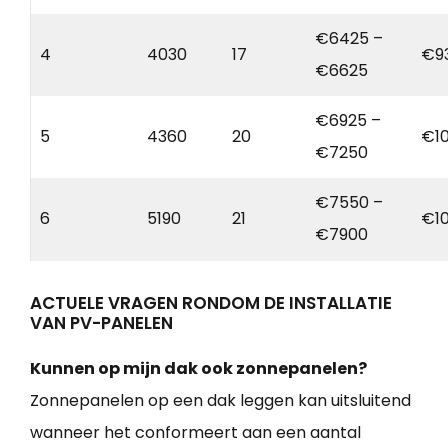
€6425 –
4
4030
17
€9
€6625
€6925 –
5
4360
20
€1
€7250
€7550 –
6
5190
21
€1
€7900
ACTUELE VRAGEN RONDOM DE INSTALLATIE
VAN PV-PANELEN
Kunnen op mijn dak ook zonnepanelen?
Zonnepanelen op een dak leggen kan uitsluitend
wanneer het conformeert aan een aantal