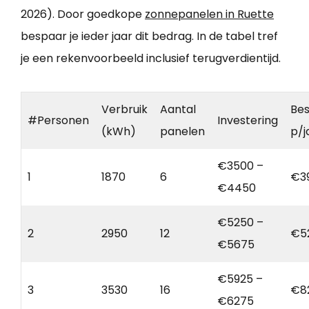
2026). Door goedkope
zonnepanelen in Ruette
bespaar je ieder jaar dit bedrag. In de tabel tref
je een rekenvoorbeeld inclusief terugverdientijd.
Verbruik
Aantal
Bes
#Personen
Investering
(kWh)
panelen
p/j
€3500 –
1
1870
6
€3
€4450
€5250 –
2
2950
12
€5
€5675
€5925 –
3
3530
16
€8
€6275