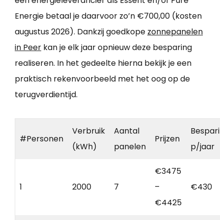
een energieleverancier als Essent en/of Pure
Energie betaal je daarvoor zo’n €700,00 (kosten
augustus 2026). Dankzij goedkope
zonnepanelen
in Peer
kan je elk jaar opnieuw deze besparing
realiseren. In het gedeelte hierna bekijk je een
praktisch rekenvoorbeeld met het oog op de
terugverdientijd.
Verbruik
Aantal
Bespar
#Personen
Prijzen
(kWh)
panelen
p/jaar
€3475
1
2000
7
–
€430
€4425