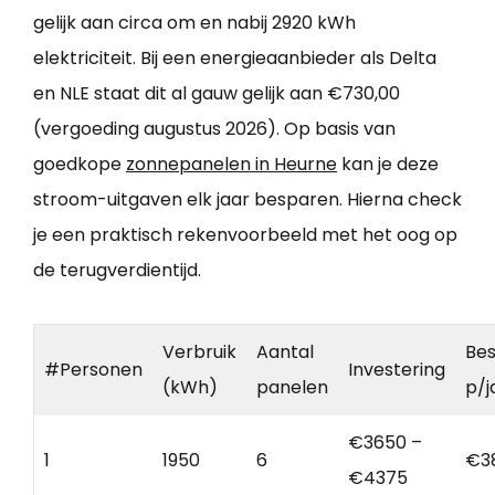
gelijk aan circa om en nabij 2920 kWh
elektriciteit. Bij een energieaanbieder als Delta
en NLE staat dit al gauw gelijk aan €730,00
(vergoeding augustus 2026). Op basis van
goedkope
zonnepanelen in Heurne
kan je deze
stroom-uitgaven elk jaar besparen. Hierna check
je een praktisch rekenvoorbeeld met het oog op
de terugverdientijd.
Verbruik
Aantal
Bes
#Personen
Investering
(kWh)
panelen
p/j
€3650 –
1
1950
6
€3
€4375