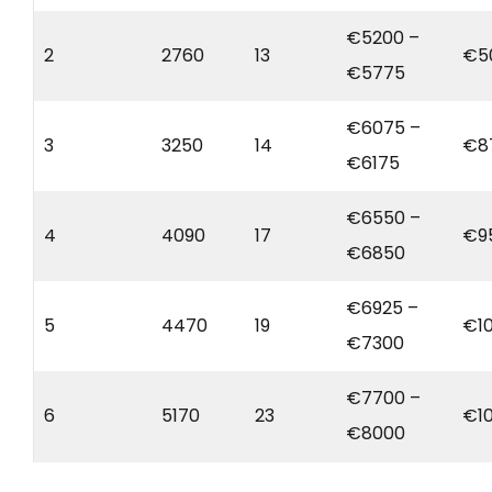
€5200 –
2
2760
13
€5
€5775
€6075 –
3
3250
14
€8
€6175
€6550 –
4
4090
17
€9
€6850
€6925 –
5
4470
19
€1
€7300
€7700 –
6
5170
23
€1
€8000