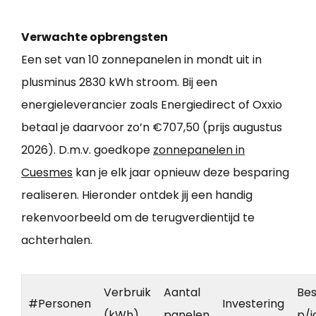
Verwachte opbrengsten
Een set van 10 zonnepanelen in mondt uit in
plusminus 2830 kWh stroom. Bij een
energieleverancier zoals Energiedirect of Oxxio
betaal je daarvoor zo’n €707,50 (prijs augustus
2026). D.m.v. goedkope
zonnepanelen in
Cuesmes
kan je elk jaar opnieuw deze besparing
realiseren. Hieronder ontdek jij een handig
rekenvoorbeeld om de terugverdientijd te
achterhalen.
Verbruik
Aantal
Bes
#Personen
Investering
(kWh)
panelen
p/j