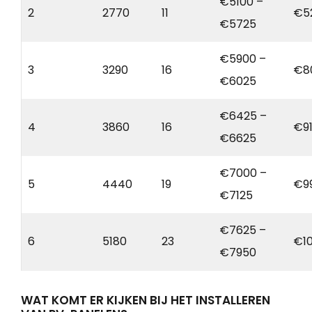
€5100 –
2
2770
11
€5
€5725
€5900 –
3
3290
16
€8
€6025
€6425 –
4
3860
16
€9
€6625
€7000 –
5
4440
19
€9
€7125
€7625 –
6
5180
23
€1
€7950
WAT KOMT ER KIJKEN BIJ HET INSTALLEREN