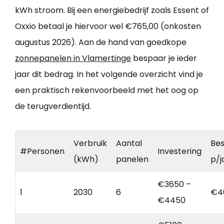
kWh stroom. Bij een energiebedrijf zoals Essent of
Oxxio betaal je hiervoor wel €765,00 (onkosten
augustus 2026). Aan de hand van goedkope
zonnepanelen in Vlamertinge
bespaar je ieder
jaar dit bedrag. In het volgende overzicht vind je
een praktisch rekenvoorbeeld met het oog op
de terugverdientijd.
Verbruik
Aantal
Bes
#Personen
Investering
(kWh)
panelen
p/j
€3650 –
1
2030
6
€4
€4450