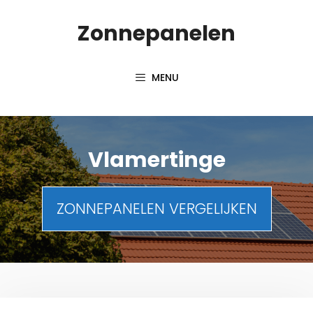
Spring
Zonnepanelen
naar
de
inhoud
MENU
Vlamertinge
ZONNEPANELEN VERGELIJKEN