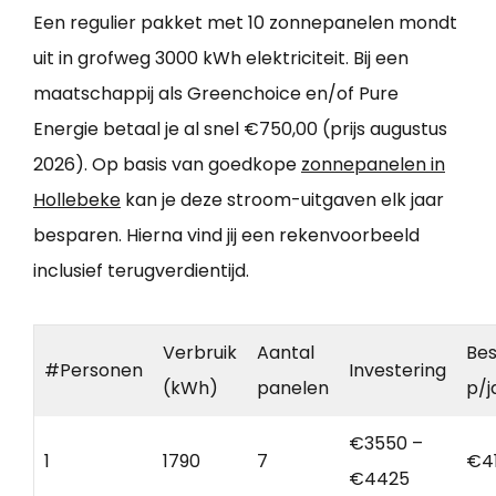
Een regulier pakket met 10 zonnepanelen mondt
uit in grofweg 3000 kWh elektriciteit. Bij een
maatschappij als Greenchoice en/of Pure
Energie betaal je al snel €750,00 (prijs augustus
2026). Op basis van goedkope
zonnepanelen in
Hollebeke
kan je deze stroom-uitgaven elk jaar
besparen. Hierna vind jij een rekenvoorbeeld
inclusief terugverdientijd.
Verbruik
Aantal
Bes
#Personen
Investering
(kWh)
panelen
p/j
€3550 –
1
1790
7
€4
€4425