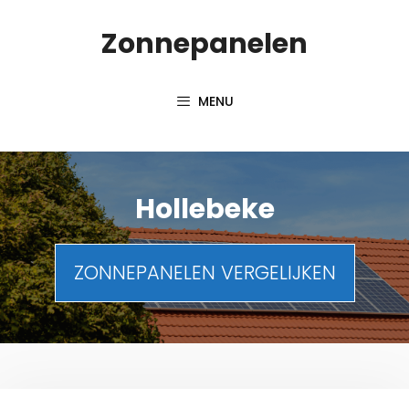
Spring
Zonnepanelen
naar
de
inhoud
MENU
Hollebeke
ZONNEPANELEN VERGELIJKEN