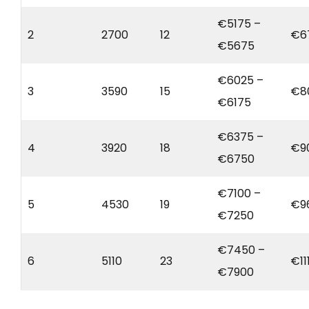
€5175 –
2
2700
12
€6
€5675
€6025 –
3
3590
15
€8
€6175
€6375 –
4
3920
18
€9
€6750
€7100 –
5
4530
19
€9
€7250
€7450 –
6
5110
23
€11
€7900