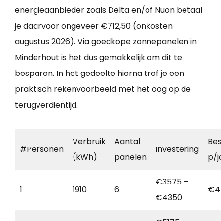
energieaanbieder zoals Delta en/of Nuon betaal
je daarvoor ongeveer €712,50 (onkosten
augustus 2026). Via goedkope
zonnepanelen in
Minderhout
is het dus gemakkelijk om dit te
besparen. In het gedeelte hierna tref je een
praktisch rekenvoorbeeld met het oog op de
terugverdientijd.
Verbruik
Aantal
Bes
#Personen
Investering
(kWh)
panelen
p/j
€3575 –
1
1910
6
€4
€4350