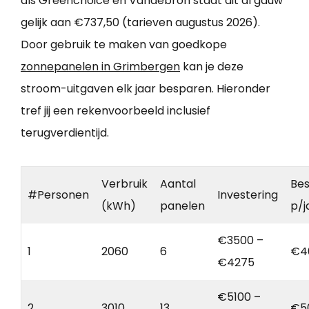
als Greenchoice en Vandebron staat dit al gauw
gelijk aan €737,50 (tarieven augustus 2026).
Door gebruik te maken van goedkope
zonnepanelen in Grimbergen
kan je deze
stroom-uitgaven elk jaar besparen. Hieronder
tref jij een rekenvoorbeeld inclusief
terugverdientijd.
Verbruik
Aantal
Bes
#Personen
Investering
(kWh)
panelen
p/j
€3500 –
1
2060
6
€4
€4275
€5100 –
2
3010
13
€5