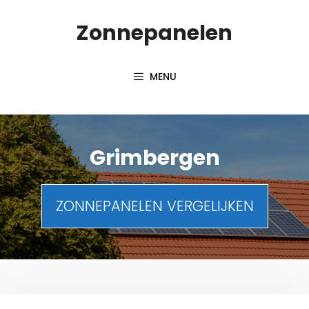
Spring
Zonnepanelen
naar
de
inhoud
MENU
Grimbergen
ZONNEPANELEN VERGELIJKEN