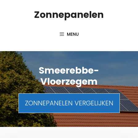
Spring
Zonnepanelen
naar
de
inhoud
MENU
Smeerebbe-
Vloerzegem
ZONNEPANELEN VERGELIJKEN