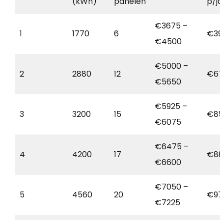
(kWh)
panelen
p/j
€3675 –
1
1770
6
€3
€4500
€5000 –
2
2880
12
€6
€5650
€5925 –
3
3200
15
€8
€6075
€6475 –
4
4200
17
€8
€6600
€7050 –
5
4560
20
€9
€7225