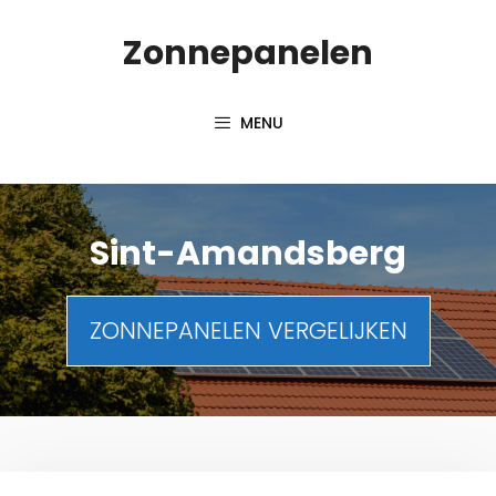
Spring
Zonnepanelen
naar
de
inhoud
MENU
Sint-Amandsberg
ZONNEPANELEN VERGELIJKEN