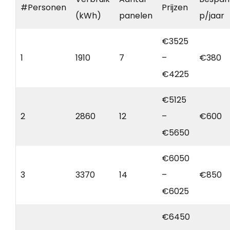
#Personen
Prijzen
(kWh)
panelen
p/jaar
€3525
1
1910
7
–
€380
€4225
€5125
2
2860
12
–
€600
€5650
€6050
3
3370
14
–
€850
€6025
€6450