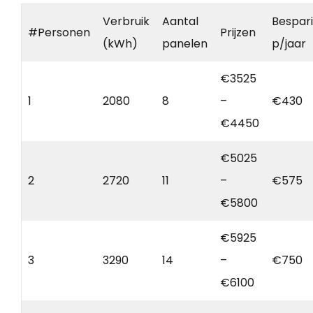
Verbruik
Aantal
Bespar
#Personen
Prijzen
(kWh)
panelen
p/jaar
€3525
1
2080
8
–
€430
€4450
€5025
2
2720
11
–
€575
€5800
€5925
3
3290
14
–
€750
€6100