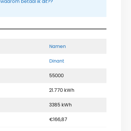
 waarom betaal ik dit??
Namen
Dinant
55000
21.770 kWh
3385 kWh
€166,87