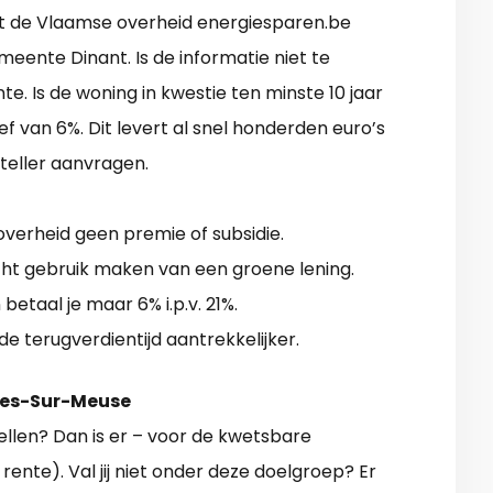
uit de Vlaamse overheid energiesparen.be
meente Dinant. Is de informatie niet te
e. Is de woning in kwestie ten minste 10 jaar
f van 6%. Dit levert al snel honderden euro’s
 teller aanvragen.
 overheid geen premie of subsidie.
cht gebruik maken van een groene lening.
betaal je maar 6% i.p.v. 21%.
de terugverdientijd aantrekkelijker.
gnes-Sur-Meuse
llen? Dan is er – voor de kwetsbare
ente). Val jij niet onder deze doelgroep? Er